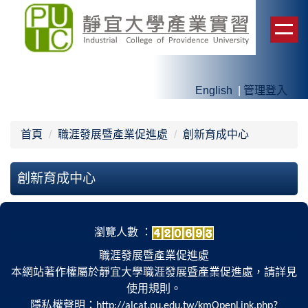
跳
到
主
要
內
English
|
管理登入
容
區
首頁
職涯發展暨產業促進處
創新育成中心
創新育成中心
瀏覽人數 ：
職涯發展暨產業促進處
本網站著作權屬於靜宜大學職涯發展暨產業促進處，請詳見
使用規則。
隱私權聲明：
http://alcat.pu.edu.tw/kmOpenLink.php?