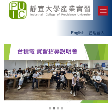
跳
到
主
要
內
English
|
管理登入
容
區