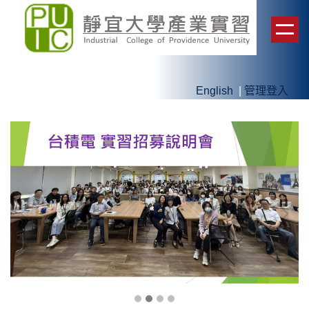
跳
到
主
要
內
English
|
管理登入
容
區