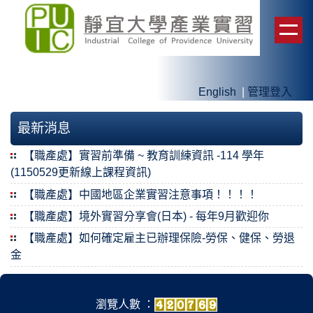
跳
到
主
要
內
English
|
管理登入
容
區
最新消息
【職產處】實習前準備 ~ 教育訓練資訊 -114 學年
(1150529更新線上課程資訊)
【職產處】中國地區企業實習注意事項！！！！
【職產處】境外實習分享會(日本) - 每年9月歡迎你
【職產處】如何確定雇主已辦理保險-勞保、健保、勞退
金
瀏覽人數 ：